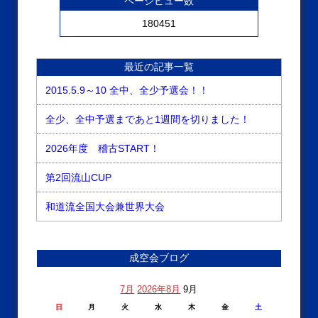
ページビュー数
180451
最近の記事一覧
2015.5.9～10 全中、全少予選会！！
全少、全中予選まであと1週間を切りました！
2026年度 稽古START！
第2回流山CUP
和道流全国大会兼世界大会
成空会ブログ
7月
2026年8月
9月
日
月
火
水
木
金
土