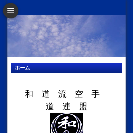
ホーム
和 道 流 空 手
道 連 盟