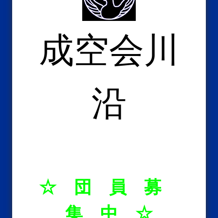
成空会川
沿
☆ 団 員 募
集 中 ☆